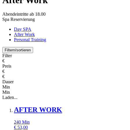
Abendeintritte ab 18.00
Spa Reservierung
Day SPA
After Work
Personal Training
Filtern/sortieren
Filter
€
Preis
€
€
Dauer
Min
Min
Laden...
AFTER WORK
240
Min
€
53,00