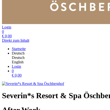
Login
0
€
0,00
Direkt zum Inhalt
Startseite
Deutsch
Deutsch
English
Login
0
€
0,00
Severin*s Resort & Spa Öschbe
After Work