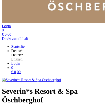
Login
0
€
0,00
Direkt zum Inhalt
Startseite
Deutsch
Deutsch
English
Login
0
€
0,00
Severin*s Resort & Spa
Öschberghof