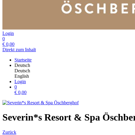
Login
0
€
0,00
Direkt zum Inhalt
Startseite
Deutsch
Deutsch
English
Login
0
€
0,00
Severin*s Resort & Spa Öschbe
Zurück